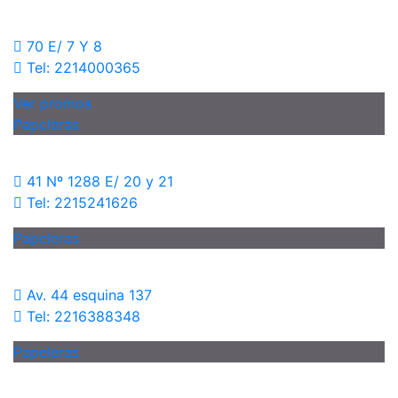
70 E/ 7 Y 8
Tel: 2214000365
Ver promos
Papeleras
41 Nº 1288 E/ 20 y 21
Tel: 2215241626
Papeleras
Av. 44 esquina 137
Tel: 2216388348
Papeleras